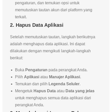
pengaturan, dan temukan opsi untuk
memutuskan tautan akun dari platform yang
terkait.
2. Hapus Data Aplikasi
Setelah memutuskan tautan, langkah berikutnya
adalah menghapus data aplikasi. Ini dapat
dilakukan dengan mengikuti langkah-langkah
berikut:
Buka
Pengaturan
pada perangkat Anda.
Pilih
Aplikasi
atau
Manajer Aplikasi
.
Temukan dan pilih
Legenda Seluler
.
Mengetuk
Hapus Data
atau
Data yang jelas
untuk menghapus semua data aplikasi dari
perangkat Anda.