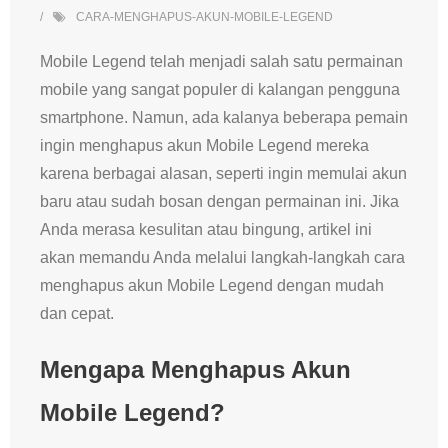
CARA-MENGHAPUS-AKUN-MOBILE-LEGEND
Mobile Legend telah menjadi salah satu permainan
mobile yang sangat populer di kalangan pengguna
smartphone. Namun, ada kalanya beberapa pemain
ingin menghapus akun Mobile Legend mereka
karena berbagai alasan, seperti ingin memulai akun
baru atau sudah bosan dengan permainan ini. Jika
Anda merasa kesulitan atau bingung, artikel ini
akan memandu Anda melalui langkah-langkah cara
menghapus akun Mobile Legend dengan mudah
dan cepat.
Mengapa Menghapus Akun
Mobile Legend?