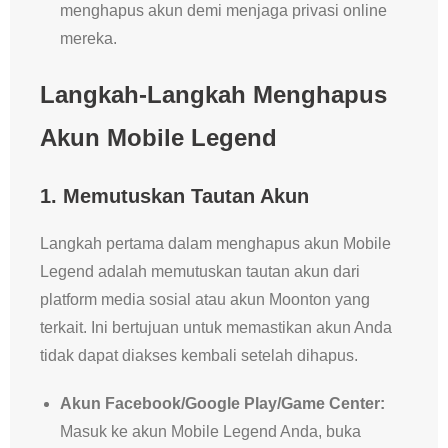
menghapus akun demi menjaga privasi online
mereka.
Langkah-Langkah Menghapus
Akun Mobile Legend
1. Memutuskan Tautan Akun
Langkah pertama dalam menghapus akun Mobile
Legend adalah memutuskan tautan akun dari
platform media sosial atau akun Moonton yang
terkait. Ini bertujuan untuk memastikan akun Anda
tidak dapat diakses kembali setelah dihapus.
Akun Facebook/Google Play/Game Center:
Masuk ke akun Mobile Legend Anda, buka