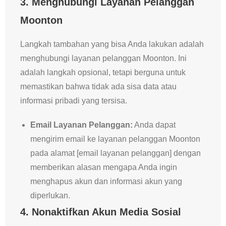
3. Menghubungi Layanan Pelanggan
Moonton
Langkah tambahan yang bisa Anda lakukan adalah
menghubungi layanan pelanggan Moonton. Ini
adalah langkah opsional, tetapi berguna untuk
memastikan bahwa tidak ada sisa data atau
informasi pribadi yang tersisa.
Email Layanan Pelanggan:
Anda dapat
mengirim email ke layanan pelanggan Moonton
pada alamat [email layanan pelanggan] dengan
memberikan alasan mengapa Anda ingin
menghapus akun dan informasi akun yang
diperlukan.
4. Nonaktifkan Akun Media Sosial