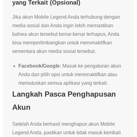
yang Terkait (Opsional)
Jika akun Mobile Legend Anda terhubung dengan
media sosial dan Anda ingin lebih memastikan
bahwa akun tersebut benar-benar terhapus, Anda
bisa mempertimbangkan untuk menonaktifkan
sementara akun media sosial tersebut.
Facebook/Google:
Masuk ke pengaturan akun
Anda dan pilih opsi untuk menonaktifkan atau
memutuskan semua aplikasi yang terkait.
Langkah Pasca Penghapusan
Akun
Setelah Anda berhasil menghapus akun Mobile
Legend Anda, pastikan untuk tidak masuk kembali