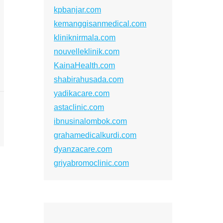
kpbanjar.com
kemanggisanmedical.com
kliniknirmala.com
nouvelleklinik.com
KainaHealth.com
shabirahusada.com
yadikacare.com
astaclinic.com
ibnusinalombok.com
grahamedicalkurdi.com
dyanzacare.com
griyabromoclinic.com