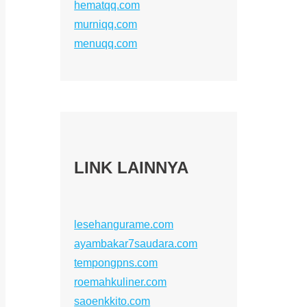
hematqq.com
murniqq.com
menuqq.com
LINK LAINNYA
lesehangurame.com
ayambakar7saudara.com
tempongpns.com
roemahkuliner.com
saoenkkito.com