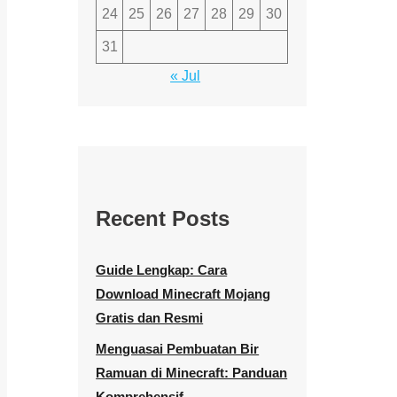
24
25
26
27
28
29
30
31
« Jul
Recent Posts
Guide Lengkap: Cara
Download Minecraft Mojang
Gratis dan Resmi
Menguasai Pembuatan Bir
Ramuan di Minecraft: Panduan
Komprehensif