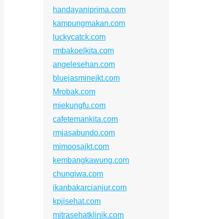
handayaniprima.com
kampungmakan.com
luckycatck.com
rmbakoelkita.com
angelesehan.com
bluejasminejkt.com
Mrobak.com
miekungfu.com
cafetemankita.com
rmjasabundo.com
mimoosajkt.com
kembangkawung.com
chungiwa.com
ikanbakarcianjur.com
kpjisehat.com
mitrasehatklinik.com