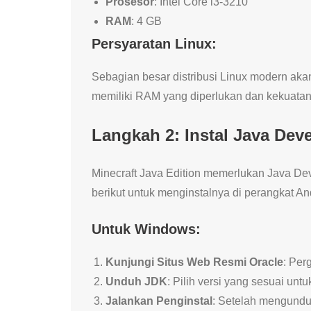
Prosesor
: Intel Core i3-3210
RAM
: 4 GB
Persyaratan Linux:
Sebagian besar distribusi Linux modern akan
memiliki RAM yang diperlukan dan kekuata
Langkah 2: Instal Java Dev
Minecraft Java Edition memerlukan Java Dev
berikut untuk menginstalnya di perangkat An
Untuk Windows:
Kunjungi Situs Web Resmi Oracle
: Per
Unduh JDK
: Pilih versi yang sesuai unt
Jalankan Penginstal
: Setelah mengunduh