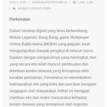
AUG 3, 2025
ADMIN@UPDATEGAME.ID
LAIN - LAIN
MOBILE-LEGEND-PORN
Perkenalan
Dalam lanskap digital yang terus berkembang,
Mobile Legends: Bang Bang, game Multiplayer
Online Battle Arena (MOBA) yang populer, telah
mengumpulkan banyak pengikut di seluruh dunia.
Sejalan dengan pengaruhnya yang meningkat, tren
yang secara etis telah muncul: pembuatan dan
distribusi konten dewasa yang terinspirasi oleh
karakter permainan. Fenomena ini menimbulkan
kekhawatiran etis yang kritis dan percikan beragam
tanggapan dari masyarakat. Artikel ini menggali
implikasi etis dan reaksi masyarakat terhadap
konten dewasa yang terinspirasi oleh legenda