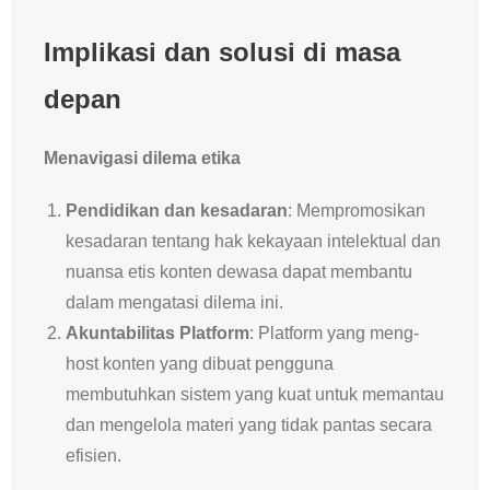
Implikasi dan solusi di masa
depan
Menavigasi dilema etika
Pendidikan dan kesadaran
: Mempromosikan
kesadaran tentang hak kekayaan intelektual dan
nuansa etis konten dewasa dapat membantu
dalam mengatasi dilema ini.
Akuntabilitas Platform
: Platform yang meng-
host konten yang dibuat pengguna
membutuhkan sistem yang kuat untuk memantau
dan mengelola materi yang tidak pantas secara
efisien.