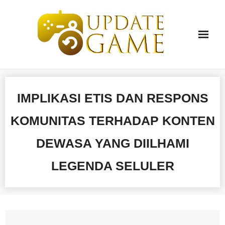
Skip
to
content
IMPLIKASI ETIS DAN RESPONS
KOMUNITAS TERHADAP KONTEN
DEWASA YANG DIILHAMI
LEGENDA SELULER