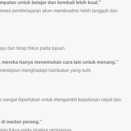
mpatan untuk belajar dan kembali lebih kuat.”
proses pembelajaran akan membuatmu lebih tangguh dan
aju dan tetap fokus pada tujuan.
h, mereka hanya menemukan cara lain untuk menang.”
 meskipun menghadapi hambatan yang sulit.
 sangat diperlukan untuk mengambil keputusan cepat dan
 di medan perang.”
etap fokus pada strategi permainan.