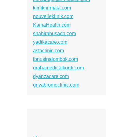
kliniknirmala.com
nouvelleklinik.com
KainaHealth.com
shabirahusada.com
yadikacare.com
astaclinic.com
ibnusinalombok.com
grahamedicalkurdi.com
dyanzacare.com
griyabromoclinic.com