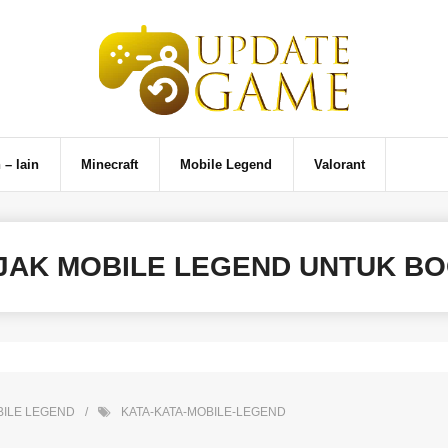
 – lain
Minecraft
Mobile Legend
Valorant
BIJAK MOBILE LEGEND UNTUK 
ILE LEGEND
KATA-KATA-MOBILE-LEGEND