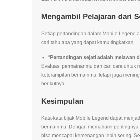
Mengambil Pelajaran dari S
Setiap pertandingan dalam Mobile Legend ad
cari tahu apa yang dapat kamu tingkatkan.
“Pertandingan sejati adalah melawan dir
Evaluasi permainanmu dan cari cara untuk m
keterampilan bermainmu, tetapi juga menin
berikutnya.
Kesimpulan
Kata-kata bijak Mobile Legend dapat menja
bermainmu. Dengan memahami pentingnya ker
bisa mencapai kemenangan lebih sering. Se