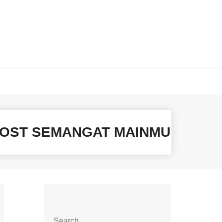
BOOST SEMANGAT MAINMU
Search