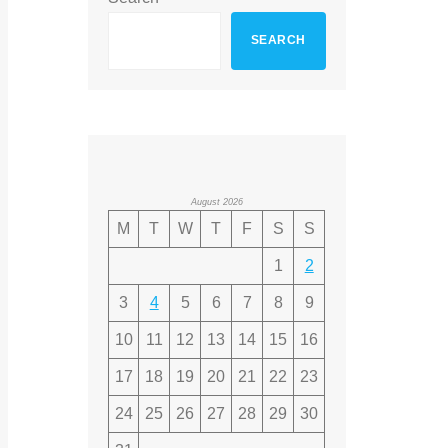
SEARCH
August 2026
M
T
W
T
F
S
S
1
2
3
4
5
6
7
8
9
10
11
12
13
14
15
16
17
18
19
20
21
22
23
24
25
26
27
28
29
30