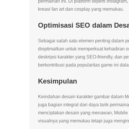
permainan ini. Di platform seperti Instagra
kreasi fan art dan cosplay yang memukau.
Optimisasi SEO dalam Desa
Sebagai salah satu elemen penting dalam p
dioptimalkan untuk memperkuat kehadiran o
deskripsi karakter yang SEO-friendly, dan p
berkontribusi pada popularitas game ini dal
Kesimpulan
Keindahan desain karakter gambar dalam Mo
juga bagian integral dari daya tarik permain
menciptakan desain yang menawan, Mobile
visualnya yang memukau tetapi juga mengins