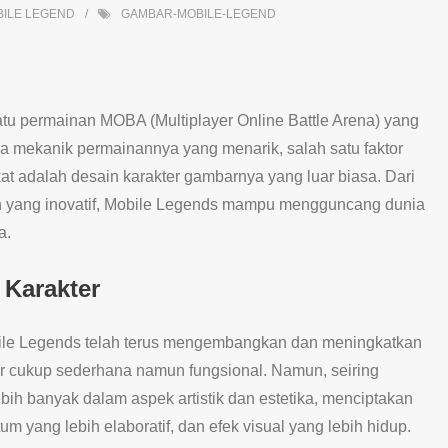
ILE LEGEND
GAMBAR-MOBILE-LEGEND
tu permainan MOBA (Multiplayer Online Battle Arena) yang
rena mekanik permainannya yang menarik, salah satu faktor
t adalah desain karakter gambarnya yang luar biasa. Dari
ain yang inovatif, Mobile Legends mampu mengguncang dunia
a.
 Karakter
ile Legends telah terus mengembangkan dan meningkatkan
er cukup sederhana namun fungsional. Namun, seiring
ih banyak dalam aspek artistik dan estetika, menciptakan
um yang lebih elaboratif, dan efek visual yang lebih hidup.