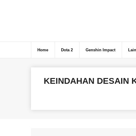
Skip
to
content
Home
Dota 2
Genshin Impact
Lain
KEINDAHAN DESAIN