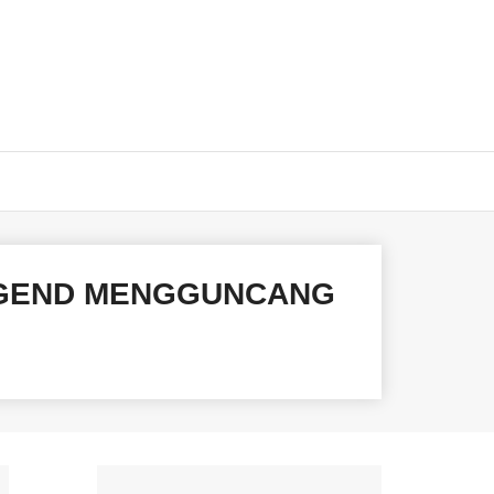
EGEND MENGGUNCANG