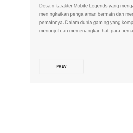
Desain karakter Mobile Legends yang meng
meningkatkan pengalaman bermain dan menc
pemainnya. Dalam dunia gaming yang kompeti
menonjol dan memenangkan hati para pemain
PREV