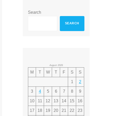
Search
SEARCH
August 2026
M
T
W
T
F
S
S
1
2
3
4
5
6
7
8
9
10
11
12
13
14
15
16
17
18
19
20
21
22
23