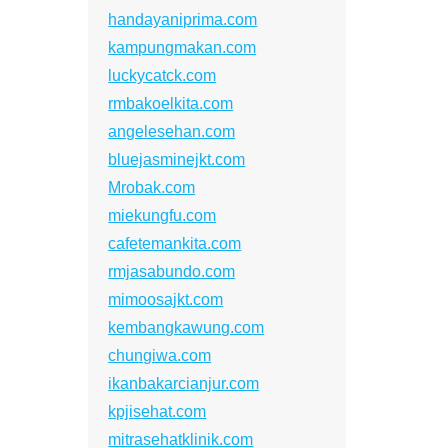
handayaniprima.com
kampungmakan.com
luckycatck.com
rmbakoelkita.com
angelesehan.com
bluejasminejkt.com
Mrobak.com
miekungfu.com
cafetemankita.com
rmjasabundo.com
mimoosajkt.com
kembangkawung.com
chungiwa.com
ikanbakarcianjur.com
kpjisehat.com
mitrasehatklinik.com