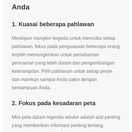
Anda
1. Kuasai beberapa pahlawan
Meskipun mungkin tergoda untuk mencoba setiap
pahlawan, fokus pada penguasaan beberapa orang
terpilih memungkinkan untuk pemahaman
permainan yang lebih dalam dan pengembangan
keterampilan. Pilih pahlawan untuk setiap peran
dan mainkan sampai Anda yakin dengan
kemampuan Anda.
2. Fokus pada kesadaran peta
Mini-peta dalam legenda seluler adalah alat penting
yang memberikan informasi penting tentang