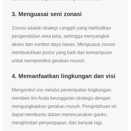
3. Menguasai seni zonasi
Zonasi adalah strategi canggih yang melibatkan
pengendalian area peta, sehingga menyangkal
akses dan sumber daya lawan. Menguasai zonasi
membutuhkan posisi yang baik dan kemampuan
untuk memprediksi gerakan musuh.
4. Memanfaatkan lingkungan dan visi
Mengontrol visi melalui penempatan lingkungan
memberi tim Anda keunggulan strategis dengan
mengungkapkan gerakan musuh. Pengetahuan ini
dapat membantu dalam merencanakan ganks,
menghindari penyergapan, dan banyak lagi.