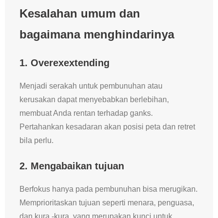
Kesalahan umum dan
bagaimana menghindarinya
1. Overexextending
Menjadi serakah untuk pembunuhan atau
kerusakan dapat menyebabkan berlebihan,
membuat Anda rentan terhadap ganks.
Pertahankan kesadaran akan posisi peta dan retret
bila perlu.
2. Mengabaikan tujuan
Berfokus hanya pada pembunuhan bisa merugikan.
Memprioritaskan tujuan seperti menara, penguasa,
dan kura -kura, yang merupakan kunci untuk