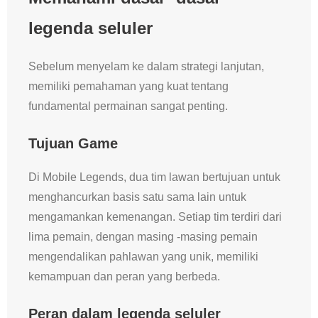
legenda seluler
Sebelum menyelam ke dalam strategi lanjutan,
memiliki pemahaman yang kuat tentang
fundamental permainan sangat penting.
Tujuan Game
Di Mobile Legends, dua tim lawan bertujuan untuk
menghancurkan basis satu sama lain untuk
mengamankan kemenangan. Setiap tim terdiri dari
lima pemain, dengan masing -masing pemain
mengendalikan pahlawan yang unik, memiliki
kemampuan dan peran yang berbeda.
Peran dalam legenda seluler