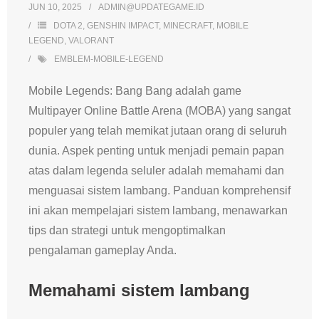
JUN 10, 2025
ADMIN@UPDATEGAME.ID
DOTA 2
,
GENSHIN IMPACT
,
MINECRAFT
,
MOBILE
LEGEND
,
VALORANT
EMBLEM-MOBILE-LEGEND
Mobile Legends: Bang Bang adalah game
Multipayer Online Battle Arena (MOBA) yang sangat
populer yang telah memikat jutaan orang di seluruh
dunia. Aspek penting untuk menjadi pemain papan
atas dalam legenda seluler adalah memahami dan
menguasai sistem lambang. Panduan komprehensif
ini akan mempelajari sistem lambang, menawarkan
tips dan strategi untuk mengoptimalkan
pengalaman gameplay Anda.
Memahami sistem lambang