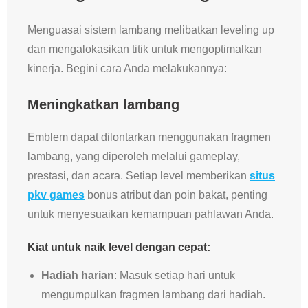
Menguasai sistem lambang melibatkan leveling up
dan mengalokasikan titik untuk mengoptimalkan
kinerja. Begini cara Anda melakukannya:
Meningkatkan lambang
Emblem dapat dilontarkan menggunakan fragmen
lambang, yang diperoleh melalui gameplay,
prestasi, dan acara. Setiap level memberikan
situs
pkv games
bonus atribut dan poin bakat, penting
untuk menyesuaikan kemampuan pahlawan Anda.
Kiat untuk naik level dengan cepat:
Hadiah harian
: Masuk setiap hari untuk
mengumpulkan fragmen lambang dari hadiah.