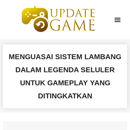
Skip
to
content
MENGUASAI SISTEM LAMBANG
DALAM LEGENDA SELULER
UNTUK GAMEPLAY YANG
DITINGKATKAN