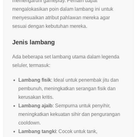
memengaruhi gameplay. Pemain dapat
mengalokasikan poin dalam lambang ini untuk
menyesuaikan atribut pahlawan mereka agar
sesuai dengan kebutuhan mereka.
Jenis lambang
Ada beberapa set lambang utama dalam legenda
seluler, termasuk:
Lambang fisik
: Ideal untuk penembak jitu dan
pembunuh, meningkatkan serangan fisik dan
kerusakan kritis.
Lambang ajaib
: Sempurna untuk penyihir,
meningkatkan kekuatan sihir dan pengurangan
cooldown.
Lambang tangki
: Cocok untuk tank,