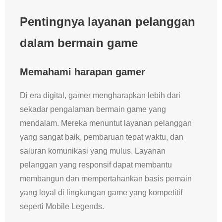
Pentingnya layanan pelanggan
dalam bermain game
Memahami harapan gamer
Di era digital, gamer mengharapkan lebih dari
sekadar pengalaman bermain game yang
mendalam. Mereka menuntut layanan pelanggan
yang sangat baik, pembaruan tepat waktu, dan
saluran komunikasi yang mulus. Layanan
pelanggan yang responsif dapat membantu
membangun dan mempertahankan basis pemain
yang loyal di lingkungan game yang kompetitif
seperti Mobile Legends.