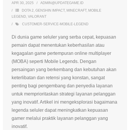
APR 30, 2025
ADMIN@UPDATEGAME.ID
DOTA 2
,
GENSHIN IMPACT
,
MINECRAFT
,
MOBILE
LEGEND
,
VALORANT
CUSTOMER-SERVICE-MOBILE-LEGEND
Di dunia game seluler yang serba cepat, kepuasan
pemain dapat menentukan keberhasilan atau
kegagalan game pertempuran online multiplayer
(MOBA) seperti Mobile Legends. Dengan
persaingan yang berkembang dan kebutuhan akan
keterlibatan dan retensi yang konstan, sangat
penting bagi pengembang dan penyedia layanan
untuk memprioritaskan strategi layanan pelanggan
yang inovatif. Artikel ini mengeksplorasi bagaimana
legenda seluler dapat meningkatkan kepuasan
gamer melalui praktik layanan pelanggan yang
inovatif.