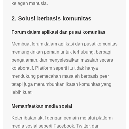
ke agen manusia.
2. Solusi berbasis komunitas
Forum dalam aplikasi dan pusat komunitas
Membuat forum dalam aplikasi dan pusat komunitas
memungkinkan pemain untuk terhubung, berbagi
pengalaman, dan menyelesaikan masalah secara
kolaboratif. Platform seperti itu tidak hanya
mendukung pemecahan masalah berbasis peer
tetapi juga menumbuhkan ikatan komunitas yang
lebih kuat.
Memanfaatkan media sosial
Keterlibatan aktif dengan pemain melalui platform
media sosial seperti Facebook, Twitter, dan