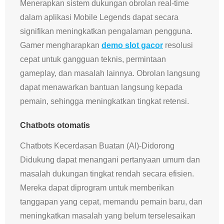
Menerapkan sistem dukungan obrolan real-time
dalam aplikasi Mobile Legends dapat secara
signifikan meningkatkan pengalaman pengguna.
Gamer mengharapkan
demo slot gacor
resolusi
cepat untuk gangguan teknis, permintaan
gameplay, dan masalah lainnya. Obrolan langsung
dapat menawarkan bantuan langsung kepada
pemain, sehingga meningkatkan tingkat retensi.
Chatbots otomatis
Chatbots Kecerdasan Buatan (AI)-Didorong
Didukung dapat menangani pertanyaan umum dan
masalah dukungan tingkat rendah secara efisien.
Mereka dapat diprogram untuk memberikan
tanggapan yang cepat, memandu pemain baru, dan
meningkatkan masalah yang belum terselesaikan