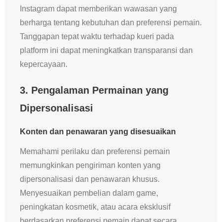
Instagram dapat memberikan wawasan yang
berharga tentang kebutuhan dan preferensi pemain.
Tanggapan tepat waktu terhadap kueri pada
platform ini dapat meningkatkan transparansi dan
kepercayaan.
3. Pengalaman Permainan yang
Dipersonalisasi
Konten dan penawaran yang disesuaikan
Memahami perilaku dan preferensi pemain
memungkinkan pengiriman konten yang
dipersonalisasi dan penawaran khusus.
Menyesuaikan pembelian dalam game,
peningkatan kosmetik, atau acara eksklusif
berdasarkan preferensi pemain dapat secara