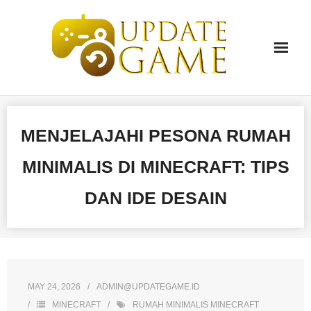
Skip
to
content
MENJELAJAHI PESONA RUMAH
MINIMALIS DI MINECRAFT: TIPS
DAN IDE DESAIN
MAY 24, 2026
ADMIN@UPDATEGAME.ID
MINECRAFT
RUMAH MINIMALIS MINECRAFT