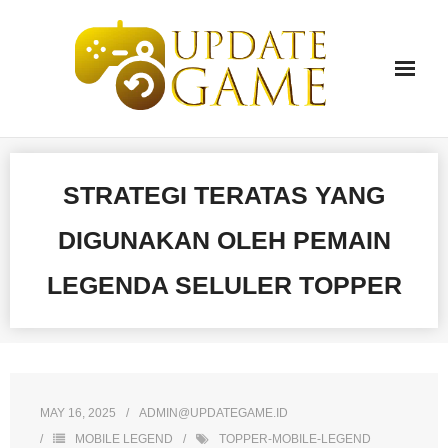
Skip
to
content
STRATEGI TERATAS YANG
DIGUNAKAN OLEH PEMAIN
LEGENDA SELULER TOPPER
MAY 16, 2025
ADMIN@UPDATEGAME.ID
MOBILE LEGEND
TOPPER-MOBILE-LEGEND