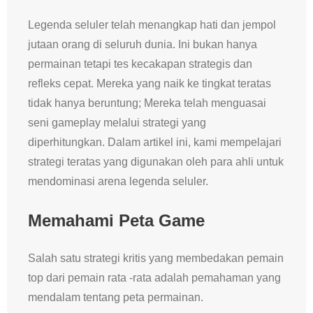
Legenda seluler telah menangkap hati dan jempol
jutaan orang di seluruh dunia. Ini bukan hanya
permainan tetapi tes kecakapan strategis dan
refleks cepat. Mereka yang naik ke tingkat teratas
tidak hanya beruntung; Mereka telah menguasai
seni gameplay melalui strategi yang
diperhitungkan. Dalam artikel ini, kami mempelajari
strategi teratas yang digunakan oleh para ahli untuk
mendominasi arena legenda seluler.
Memahami Peta Game
Salah satu strategi kritis yang membedakan pemain
top dari pemain rata -rata adalah pemahaman yang
mendalam tentang peta permainan.