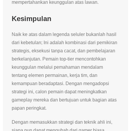
mempertahankan keunggulan atas lawan.
Kesimpulan
Naik ke atas dalam legenda seluler bukanlah hasil
dari kebetulan; Ini adalah kombinasi dari pemikiran
strategis, eksekusi tanpa cacat, dan pembelajaran
berkelanjutan. Pemain top-tier mencontohkan
keunggulan melalui pemahaman mendalam
tentang elemen permainan, kerja tim, dan
kemampuan beradaptasi. Dengan mengadopsi
strategi ini, calon pemain dapat meningkatkan
gameplay mereka dan bertujuan untuk bagian atas
papan peringkat.
Dengan memasukkan strategi dan teknik ahli ini,
siapa pun dapat mengubah dari gamer biasa