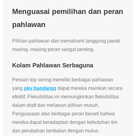
Menguasai pemilihan dan peran
pahlawan
Pilihan pahlawan dan memahami tanggung jawab
masing -masing peran sangat penting.
Kolam Pahlawan Serbaguna
Pemain top sering memiliki berbagai pahlawan
yang
pkv bandarqq
dapat mereka mainkan secara
efektif. Fleksibilitas ini memungkinkan fleksibilitas
dalam draft dan melawan pilihan musuh.
Penguasaan atas berbagai peran berarti bahwa
mereka dapat beradaptasi dengan kebutuhan tim
dan perubahan tambalan dengan mulus.