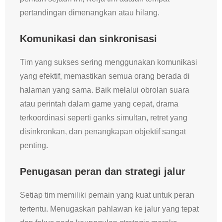
pertandingan dimenangkan atau hilang.
Komunikasi dan sinkronisasi
Tim yang sukses sering menggunakan komunikasi
yang efektif, memastikan semua orang berada di
halaman yang sama. Baik melalui obrolan suara
atau perintah dalam game yang cepat, drama
terkoordinasi seperti ganks simultan, retret yang
disinkronkan, dan penangkapan objektif sangat
penting.
Penugasan peran dan strategi jalur
Setiap tim memiliki pemain yang kuat untuk peran
tertentu. Menugaskan pahlawan ke jalur yang tepat