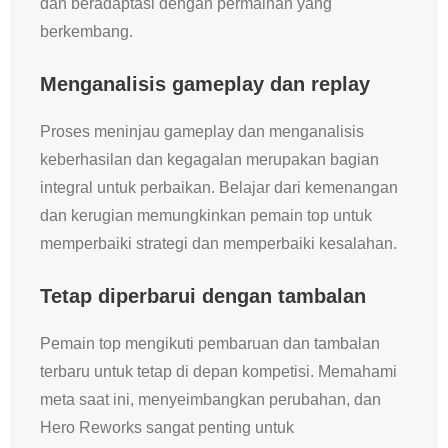
dan beradaptasi dengan permainan yang
berkembang.
Menganalisis gameplay dan replay
Proses meninjau gameplay dan menganalisis
keberhasilan dan kegagalan merupakan bagian
integral untuk perbaikan. Belajar dari kemenangan
dan kerugian memungkinkan pemain top untuk
memperbaiki strategi dan memperbaiki kesalahan.
Tetap diperbarui dengan tambalan
Pemain top mengikuti pembaruan dan tambalan
terbaru untuk tetap di depan kompetisi. Memahami
meta saat ini, menyeimbangkan perubahan, dan
Hero Reworks sangat penting untuk