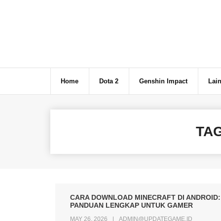
Skip
to
content
Home
Dota 2
Genshin Impact
Lain
TA
CARA DOWNLOAD MINECRAFT DI ANDROID:
PANDUAN LENGKAP UNTUK GAMER
MAY 26, 2026
ADMIN@UPDATEGAME.ID