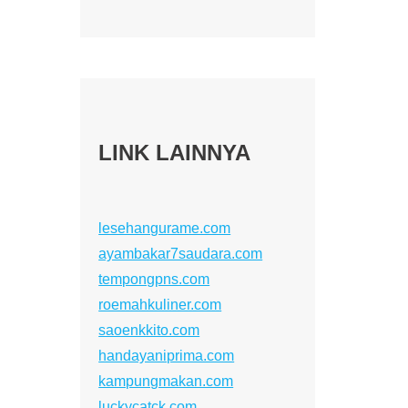
LINK LAINNYA
lesehangurame.com
ayambakar7saudara.com
tempongpns.com
roemahkuliner.com
saoenkkito.com
handayaniprima.com
kampungmakan.com
luckycatck.com