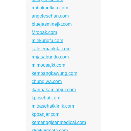
rmbakoelkita.com
angelesehan.com
bluejasminejkt.com
Mrobak.com
miekungfu.com
cafetemankita.com
rmjasabundo.com
mimoosajkt.com
kembangkawung.com
chungiwa.com
ikanbakarcianjur.com
kpjisehat.com
mitrasehatklinik.com
kpbanjar.com
kemanggisanmedical.com
kliniknirmala.com