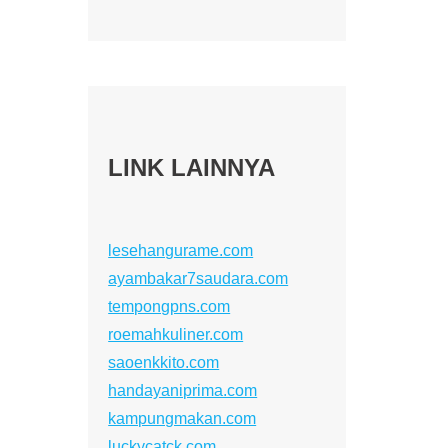
LINK LAINNYA
lesehangurame.com
ayambakar7saudara.com
tempongpns.com
roemahkuliner.com
saoenkkito.com
handayaniprima.com
kampungmakan.com
luckycatck.com