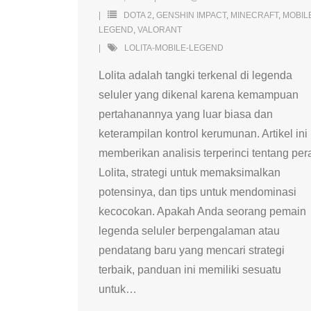
DOTA 2
,
GENSHIN IMPACT
,
MINECRAFT
,
MOBIL
LEGEND
,
VALORANT
LOLITA-MOBILE-LEGEND
Lolita adalah tangki terkenal di legenda
seluler yang dikenal karena kemampuan
pertahanannya yang luar biasa dan
keterampilan kontrol kerumunan. Artikel ini
memberikan analisis terperinci tentang per
Lolita, strategi untuk memaksimalkan
potensinya, dan tips untuk mendominasi
kecocokan. Apakah Anda seorang pemain
legenda seluler berpengalaman atau
pendatang baru yang mencari strategi
terbaik, panduan ini memiliki sesuatu
untuk
…