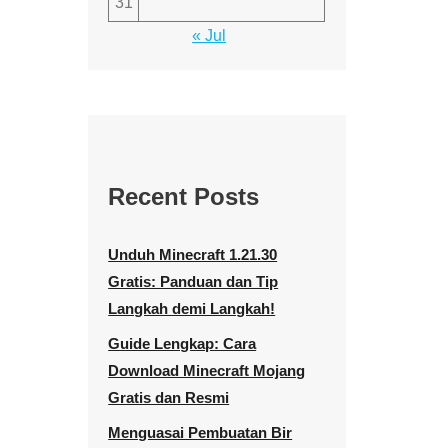
31
« Jul
Recent Posts
Unduh Minecraft 1.21.30
Gratis: Panduan dan Tip
Langkah demi Langkah!
Guide Lengkap: Cara
Download Minecraft Mojang
Gratis dan Resmi
Menguasai Pembuatan Bir