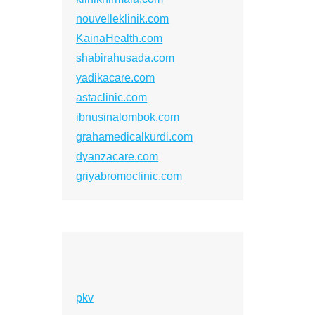
nouvelleklinik.com
KainaHealth.com
shabirahusada.com
yadikacare.com
astaclinic.com
ibnusinalombok.com
grahamedicalkurdi.com
dyanzacare.com
griyabromoclinic.com
pkv