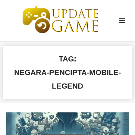
Skip
to
content
TAG:
NEGARA-PENCIPTA-MOBILE-
LEGEND