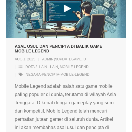
ASAL USUL DAN PENCIPTA DI BALIK GAME
MOBILE LEGEND
AUG 1, 2025
ADMIN@UPDATEGAME.ID
DOTA 2
,
LAIN - LAIN
,
MOBILE LEGEND
NEGARA-PENCIPTA-MOBILE-LEGEND
Mobile Legend adalah salah satu game mobile
paling populer di dunia, terutama di wilayah Asia
Tenggara. Dikenal dengan gameplay yang seru
dan kompetitif, Mobile Legend telah mencuri
perhatian jutaan gamer di seluruh dunia. Artikel
ini akan membahas asal usul dan pencipta di