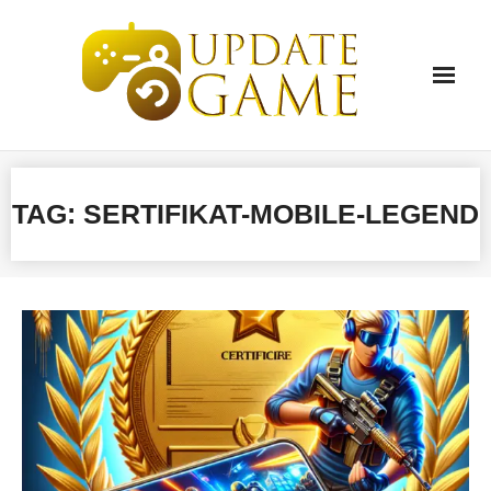
Skip
to
content
TAG:
SERTIFIKAT-MOBILE-LEGEND