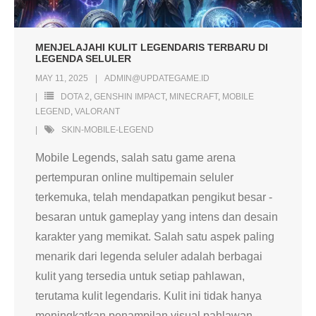
MENJELAJAHI KULIT LEGENDARIS TERBARU DI
LEGENDA SELULER
MAY 11, 2025
ADMIN@UPDATEGAME.ID
DOTA 2
,
GENSHIN IMPACT
,
MINECRAFT
,
MOBILE
LEGEND
,
VALORANT
SKIN-MOBILE-LEGEND
Mobile Legends, salah satu game arena
pertempuran online multipemain seluler
terkemuka, telah mendapatkan pengikut besar -
besaran untuk gameplay yang intens dan desain
karakter yang memikat. Salah satu aspek paling
menarik dari legenda seluler adalah berbagai
kulit yang tersedia untuk setiap pahlawan,
terutama kulit legendaris. Kulit ini tidak hanya
meningkatkan penampilan visual pahlawan