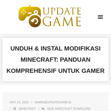
Skip
to
content
UNDUH & INSTAL MODIFIKASI
MINECRAFT: PANDUAN
KOMPREHENSIF UNTUK GAMER
MAY 10, 2026
ADMIN@UPDATEGAME.ID
MINECRAFT
MOD MINECRAFT DOWNLOAD