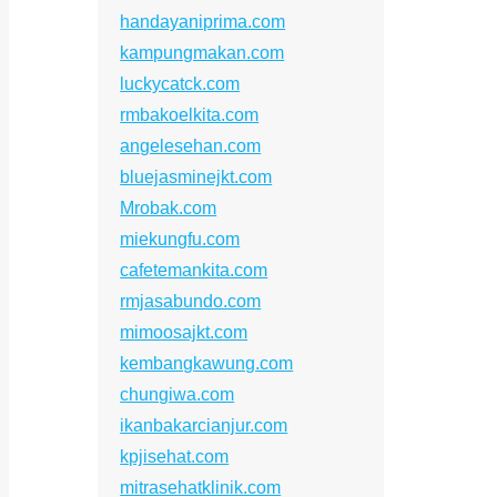
handayaniprima.com
kampungmakan.com
luckycatck.com
rmbakoelkita.com
angelesehan.com
bluejasminejkt.com
Mrobak.com
miekungfu.com
cafetemankita.com
rmjasabundo.com
mimoosajkt.com
kembangkawung.com
chungiwa.com
ikanbakarcianjur.com
kpjisehat.com
mitrasehatklinik.com