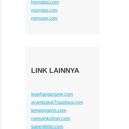
hematqq.com
murniqq.com
menuqq.com
LINK LAINNYA
lesehangurame.com
ayambakar7saudara.com
tempongpns.com
roemahkuliner.com
saoenkkito.com