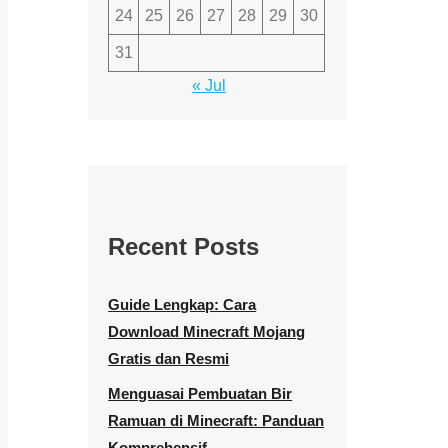
24
25
26
27
28
29
30
31
« Jul
Recent Posts
Guide Lengkap: Cara
Download Minecraft Mojang
Gratis dan Resmi
Menguasai Pembuatan Bir
Ramuan di Minecraft: Panduan
Komprehensif