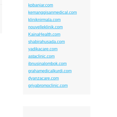
kpbanjar.com
kemanggisanmedical.com
kliniknirmala.com
nouvelleklinik.com
KainaHealth.com
shabirahusada.com
yadikacare.com
astaclinic.com
ibnusinalombok.com
grahamedicalkurdi.com
dyanzacare.com
griyabromoclinic.com