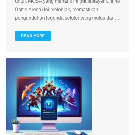
untuk MOBA yang menarik ini (Multiplayer Online
Battle Arena) ini melonjak, memastikan
pengunduhan legenda seluler yang mulus dan
…
READ MORE