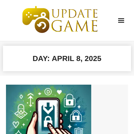
Skip
to
content
DAY:
APRIL 8, 2025