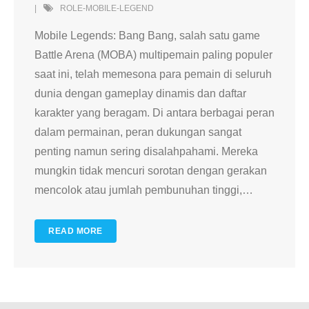
ROLE-MOBILE-LEGEND
Mobile Legends: Bang Bang, salah satu game
Battle Arena (MOBA) multipemain paling populer
saat ini, telah memesona para pemain di seluruh
dunia dengan gameplay dinamis dan daftar
karakter yang beragam. Di antara berbagai peran
dalam permainan, peran dukungan sangat
penting namun sering disalahpahami. Mereka
mungkin tidak mencuri sorotan dengan gerakan
mencolok atau jumlah pembunuhan tinggi,
…
READ MORE