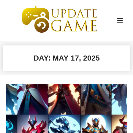
Skip
to
content
DAY:
MAY 17, 2025