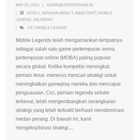
MAY 20, 2025
ADMIN@UPDATEGAME.ID
DOTA 2
,
GENSHIN IMPACT
,
MINECRAFT
,
MOBILE
LEGEND
,
VALORANT
CICI-MOBILE-LEGEND
Mobile Legends telah mengamankan tempatnya
sebagai salah satu game pertempuran arena
pertempuran online (MOBA) paling populer
secara global. Ketika kompetisi meningkat,
pemain terus -menerus mencari strategi untuk
meningkatkan gameplay mereka dan mencapai
penguasaan. Cici, pemain legenda seluler
terkenal, telah mengembangkan serangkaian
strategi yang telah terbukti berhasil mendominasi
medan perang. Di bawah ini, kami
mengeksplorasi strategi
…