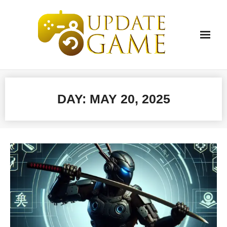
Skip
to
content
DAY:
MAY 20, 2025