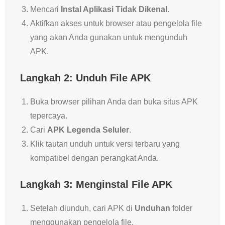
Mencari
Instal Aplikasi Tidak Dikenal
.
Aktifkan akses untuk browser atau pengelola file
yang akan Anda gunakan untuk mengunduh
APK.
Langkah 2: Unduh File APK
Buka browser pilihan Anda dan buka situs APK
tepercaya.
Cari
APK Legenda Seluler
.
Klik tautan unduh untuk versi terbaru yang
kompatibel dengan perangkat Anda.
Langkah 3: Menginstal File APK
Setelah diunduh, cari APK di
Unduhan
folder
menggunakan pengelola file.