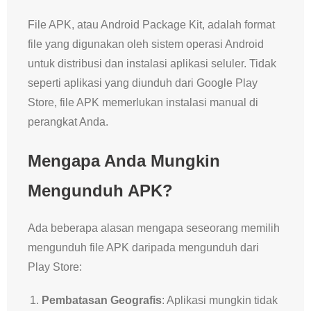
File APK, atau Android Package Kit, adalah format
file yang digunakan oleh sistem operasi Android
untuk distribusi dan instalasi aplikasi seluler. Tidak
seperti aplikasi yang diunduh dari Google Play
Store, file APK memerlukan instalasi manual di
perangkat Anda.
Mengapa Anda Mungkin
Mengunduh APK?
Ada beberapa alasan mengapa seseorang memilih
mengunduh file APK daripada mengunduh dari
Play Store:
Pembatasan Geografis
: Aplikasi mungkin tidak