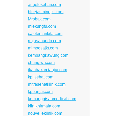
angelesehan.com
bluejasminejkt.com
Mrobak.com
miekungfu.com
cafetemankita.com
rmjasabundo.com
mimoosajkt.com
kembangkawung.com
chungiwa.com
ikanbakarcianjur.com
kpjisehat.com
mitrasehatklinik.com
kpbanjar.com
kemanggisanmedical.com
kliniknirmala.com
nouvelleklinik.com