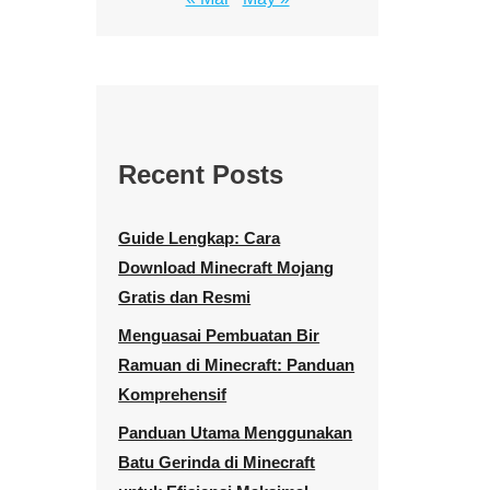
Recent Posts
Guide Lengkap: Cara
Download Minecraft Mojang
Gratis dan Resmi
Menguasai Pembuatan Bir
Ramuan di Minecraft: Panduan
Komprehensif
Panduan Utama Menggunakan
Batu Gerinda di Minecraft