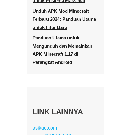
untuk Efisiensi Maksimal
Unduh APK Mod Minecraft
Terbaru 2024: Panduan Utama
untuk Fitur Baru
Panduan Utama untuk
Mengunduh dan Memainkan
APK Minecraft 1.17 di
Perangkat Android
LINK LAINNYA
asikqq.com