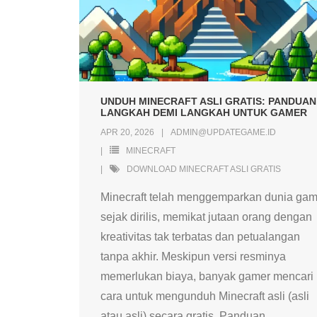
UNDUH MINECRAFT ASLI GRATIS: PANDUAN
LANGKAH DEMI LANGKAH UNTUK GAMER
APR 20, 2026
ADMIN@UPDATEGAME.ID
MINECRAFT
DOWNLOAD MINECRAFT ASLI GRATIS
Minecraft telah menggemparkan dunia ga
sejak dirilis, memikat jutaan orang dengan
kreativitas tak terbatas dan petualangan
tanpa akhir. Meskipun versi resminya
memerlukan biaya, banyak gamer mencari
cara untuk mengunduh Minecraft asli (asli
atau asli) secara gratis. Panduan