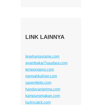
LINK LAINNYA
lesehangurame.com
ayambakar7saudara.com
tempongpns.com
roemahkuliner.com
saoenkkito.com
handayaniprima.com
kampungmakan.com
luckycatck.com