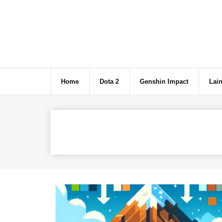
Skip
to
content
Home
Dota 2
Genshin Impact
Lain